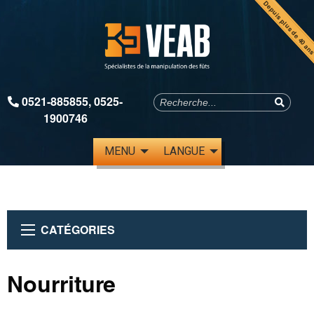
Depuis plus de 40 an
0521-885855
,
0525-
1900746
MENU
LANGUE
CATÉGORIES
Nourriture