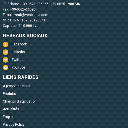
Téléphone:
+39-0521-885855
,
+39-0525-1900746
Fax: +39-0525-66090
E-mail:
veab@veabitalia.com
N° de TVA: IT02620120341
Cap. soc. € 10.000 i.v.
RÉSEAUX SOCIAUX
Facebook
LinkedIn
Twitter
YouTube
LIENS RAPIDES
À propos de nous
Produits
Champs d’application
Actualités
Emplois
Privacy Policy