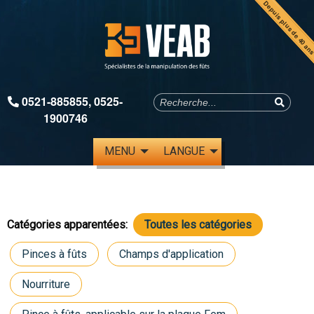
Depuis plus de 40 an
0521-885855
,
0525-
1900746
MENU
LANGUE
Catégories apparentées:
Toutes les catégories
Pinces à fûts
Champs d'application
Nourriture