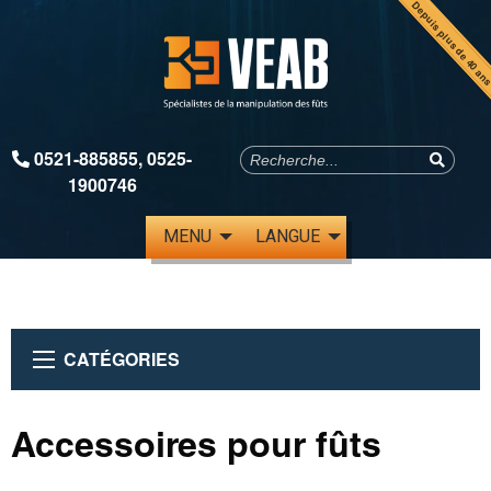
Depuis plus de 40 an
0521-885855
,
0525-
1900746
MENU
LANGUE
CATÉGORIES
Accessoires pour fûts