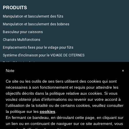
PRODUITS
Manipulation et basculement des fûts
Manipulation et basculement des bobines
Basculeur pour caissons
Chariots Multifonctions
Emplacements fixes pour le vidage pour fûts
Système d’inclinaison pour le VIDAGE DE CITERNES
Table élévatrice à ciseaux
Note
×
Mélangeurs
Accessoires pour fûts
Ce site ou les outils de ses tiers utilisent des cookies qui sont
Gerbeurs avec fonction transpalette
nécessaires à son fonctionnement et requis pour atteindre les
objectifs décrits dans la politique relative aux cookies. Si vous
Autres produits dans le catalogue
voulez obtenir plus d’informations ou revenir sur votre accord à
Levage des Matériaux
l’utilisation de la totalité ou de certains cookies, veuillez consulter
Produits spéciaux
la politique sur les
cookies
.
En fermant ce bandeau, en déroulant cette page, en cliquant sur
un lien ou en continuant de naviguer sur ce site autrement, vous
Copyright © 2014-2026 VEAB S.R.L. Tous droits réservés.