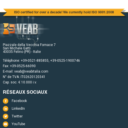
Piazzale della Vecchia Fornace 7
San Michele Gatti
43035 Felino (PR) - Italie
Téléphone:
+39-0521-885855
,
+39-0525-1900746
Fax: +39-0525-66090
E-mail:
veab@veabitalia.com
N° de TVA: IT02620120341
Cap. soc. € 10.000 i.v.
RÉSEAUX SOCIAUX
Facebook
LinkedIn
Twitter
YouTube