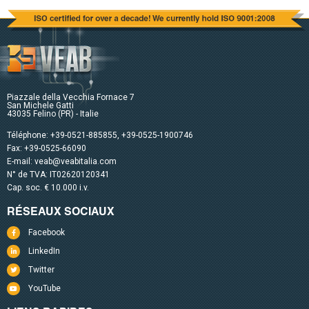
Piazzale della Vecchia Fornace 7
San Michele Gatti
43035 Felino (PR) - Italie
Téléphone:
+39-0521-885855
,
+39-0525-1900746
Fax: +39-0525-66090
E-mail:
veab@veabitalia.com
N° de TVA: IT02620120341
Cap. soc. € 10.000 i.v.
RÉSEAUX SOCIAUX
Facebook
LinkedIn
Twitter
YouTube