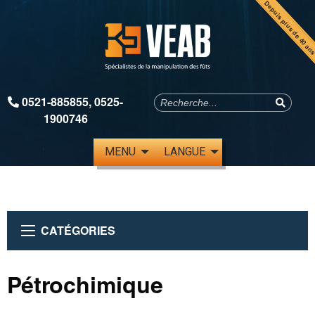
Depuis plus de 40 an
0521-885855
,
0525-
1900746
MENU
LANGUE
CATÉGORIES
Pétrochimique