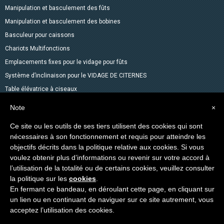
Manipulation et basculement des fûts
Manipulation et basculement des bobines
Basculeur pour caissons
Chariots Multifonctions
Emplacements fixes pour le vidage pour fûts
Système d’inclinaison pour le VIDAGE DE CITERNES
Table élévatrice à ciseaux
Mélangeurs
Note
×
Accessoires pour fûts
Ce site ou les outils de ses tiers utilisent des cookies qui sont
Gerbeurs avec fonction transpalette
nécessaires à son fonctionnement et requis pour atteindre les
Autres produits dans le catalogue
objectifs décrits dans la politique relative aux cookies. Si vous
Levage des Matériaux
voulez obtenir plus d’informations ou revenir sur votre accord à
l’utilisation de la totalité ou de certains cookies, veuillez consulter
Produits spéciaux
la politique sur les
cookies
.
En fermant ce bandeau, en déroulant cette page, en cliquant sur
Copyright © 2014-2026 VEAB S.R.L. Tous droits réservés.
un lien ou en continuant de naviguer sur ce site autrement, vous
acceptez l’utilisation des cookies.