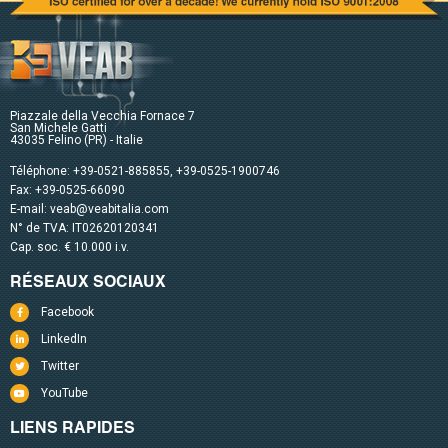
Piazzale della Vecchia Fornace 7
San Michele Gatti
43035 Felino (PR) - Italie
Téléphone:
+39-0521-885855
,
+39-0525-1900746
Fax: +39-0525-66090
E-mail:
veab@veabitalia.com
N° de TVA: IT02620120341
Cap. soc. € 10.000 i.v.
RÉSEAUX SOCIAUX
Facebook
LinkedIn
Twitter
YouTube
LIENS RAPIDES