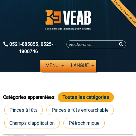
Depuis plus de 40 an
0521-885855
,
0525-
1900746
MENU
LANGUE
Catégories apparentées:
Toutes les catégories
Pinces à fûts
Pinces à fûts enfourchable
Champs d'application
Pétrochimique