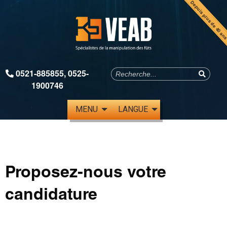
Depuis plus de 40 an
0521-885855
,
0525-
1900746
MENU
LANGUE
Proposez-nous votre
candidature