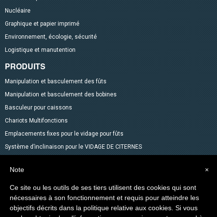
Nucléaire
Graphique et papier imprimé
Environnement, écologie, sécurité
Logistique et manutention
PRODUITS
Manipulation et basculement des fûts
Manipulation et basculement des bobines
Basculeur pour caissons
Chariots Multifonctions
Emplacements fixes pour le vidage pour fûts
Système d’inclinaison pour le VIDAGE DE CITERNES
Table élévatrice à ciseaux
Note
×
Mélangeurs
Accessoires pour fûts
Ce site ou les outils de ses tiers utilisent des cookies qui sont
nécessaires à son fonctionnement et requis pour atteindre les
Gerbeurs avec fonction transpalette
objectifs décrits dans la politique relative aux cookies. Si vous
Autres produits dans le catalogue