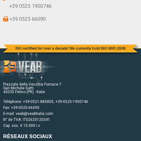
+39 0525 1900746
+39 0525 66090
Piazzale della Vecchia Fornace 7
San Michele Gatti
43035 Felino (PR) - Italie
Téléphone:
+39-0521-885855
,
+39-0525-1900746
Fax: +39-0525-66090
E-mail:
veab@veabitalia.com
N° de TVA: IT02620120341
Cap. soc. € 10.000 i.v.
RÉSEAUX SOCIAUX