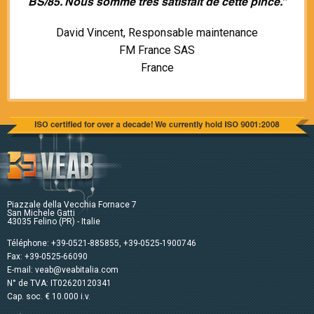
BS/85. Nous somme très satisfait de cette pince.”
David Vincent, Responsable maintenance
FM France SAS
France
Piazzale della Vecchia Fornace 7
San Michele Gatti
43035 Felino (PR) - Italie
Téléphone:
+39-0521-885855
,
+39-0525-1900746
Fax: +39-0525-66090
E-mail:
veab@veabitalia.com
N° de TVA: IT02620120341
Cap. soc. € 10.000 i.v.