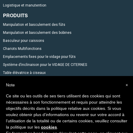
Logistique et manutention
PRODUITS
Manipulation et basculement des fûts
Manipulation et basculement des bobines
Basculeur pour caissons
Chariots Multifonctions
Emplacements fixes pour le vidage pour fûts
Système d’inclinaison pour le VIDAGE DE CITERNES
Table élévatrice à ciseaux
Mélangeurs
Note
×
Accessoires pour fûts
Ce site ou les outils de ses tiers utilisent des cookies qui sont
Gerbeurs avec fonction transpalette
nécessaires à son fonctionnement et requis pour atteindre les
Autres produits dans le catalogue
objectifs décrits dans la politique relative aux cookies. Si vous
Levage des Matériaux
voulez obtenir plus d’informations ou revenir sur votre accord à
l’utilisation de la totalité ou de certains cookies, veuillez consulter
Produits spéciaux
la politique sur les
cookies
.