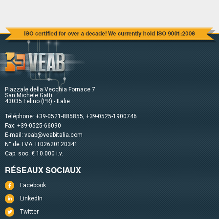
Piazzale della Vecchia Fornace 7
San Michele Gatti
43035 Felino (PR) - Italie
Téléphone:
+39-0521-885855
,
+39-0525-1900746
Fax: +39-0525-66090
E-mail:
veab@veabitalia.com
N° de TVA: IT02620120341
Cap. soc. € 10.000 i.v.
RÉSEAUX SOCIAUX
Facebook
LinkedIn
Twitter