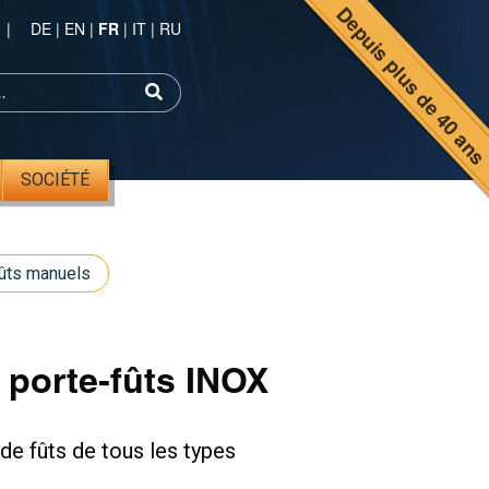
Depuis plus de 40 an
|
DE
|
EN
|
FR
|
IT
|
RU
SOCIÉTÉ
fûts manuels
 porte-fûts INOX
de fûts de tous les types