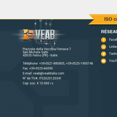
RÉSEA
Face
Linke
Piazzale della Vecchia Fornace 7
San Michele Gatti
Twitt
43035 Felino (PR) - Italie
YouT
Téléphone:
+39-0521-885855
,
+39-0525-1900746
Fax: +39-0525-66090
E-mail:
veab@veabitalia.com
N° de TVA: IT02620120341
Cap. soc. € 10.000 i.v.