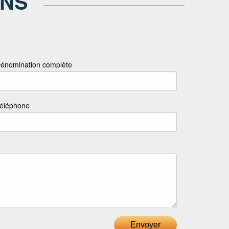
ONS
énomination complète
éléphone
Envoyer