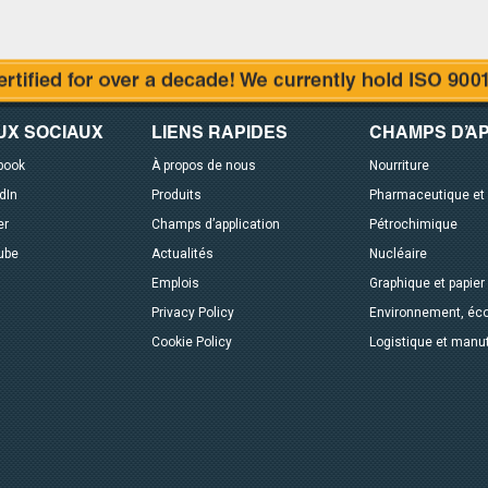
UX SOCIAUX
LIENS RAPIDES
CHAMPS D’AP
book
À propos de nous
Nourriture
dIn
Produits
Pharmaceutique et
er
Champs d’application
Pétrochimique
ube
Actualités
Nucléaire
Emplois
Graphique et papier
Privacy Policy
Environnement, éco
Cookie Policy
Logistique et manu