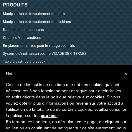
PRODUITS
Manipulation et basculement des fûts
Manipulation et basculement des bobines
Basculeur pour caissons
Chariots Multifonctions
Emplacements fixes pour le vidage pour fûts
Système d’inclinaison pour le VIDAGE DE CITERNES
Table élévatrice à ciseaux
Mélangeurs
Note
×
Accessoires pour fûts
Ce site ou les outils de ses tiers utilisent des cookies qui sont
Gerbeurs avec fonction transpalette
nécessaires à son fonctionnement et requis pour atteindre les
Autres produits dans le catalogue
objectifs décrits dans la politique relative aux cookies. Si vous
Levage des Matériaux
voulez obtenir plus d’informations ou revenir sur votre accord à
l’utilisation de la totalité ou de certains cookies, veuillez consulter
Produits spéciaux
la politique sur les
cookies
.
En fermant ce bandeau, en déroulant cette page, en cliquant sur
Copyright © 2014-2026 VEAB S.R.L. Tous droits réservés.
un lien ou en continuant de naviguer sur ce site autrement, vous