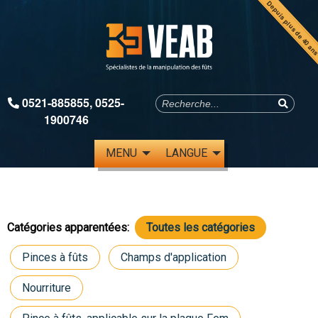
Depuis plus de 40 an
0521-885855
,
0525-
1900746
MENU
LANGUE
Catégories apparentées:
Toutes les catégories
Pinces à fûts
Champs d'application
Nourriture