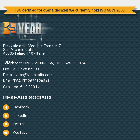
Piazzale della Vecchia Fornace 7
San Michele Gatti
43035 Felino (PR) - Italie
Téléphone:
+39-0521-885855
,
+39-0525-1900746
Fax: +39-0525-66090
E-mail:
veab@veabitalia.com
N° de TVA: IT02620120341
Cap. soc. € 10.000 i.v.
RÉSEAUX SOCIAUX
Facebook
LinkedIn
Twitter
YouTube