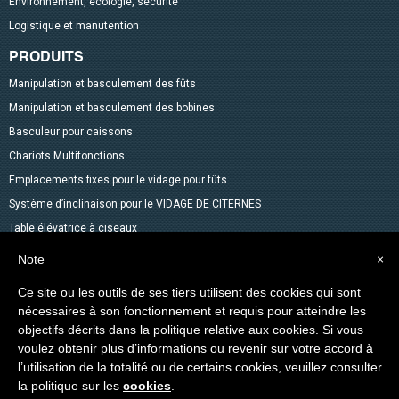
Environnement, écologie, sécurité
Logistique et manutention
PRODUITS
Manipulation et basculement des fûts
Manipulation et basculement des bobines
Basculeur pour caissons
Chariots Multifonctions
Emplacements fixes pour le vidage pour fûts
Système d’inclinaison pour le VIDAGE DE CITERNES
Table élévatrice à ciseaux
Mélangeurs
Note
×
Accessoires pour fûts
Ce site ou les outils de ses tiers utilisent des cookies qui sont
Gerbeurs avec fonction transpalette
nécessaires à son fonctionnement et requis pour atteindre les
Autres produits dans le catalogue
objectifs décrits dans la politique relative aux cookies. Si vous
voulez obtenir plus d’informations ou revenir sur votre accord à
Levage des Matériaux
l’utilisation de la totalité ou de certains cookies, veuillez consulter
Produits spéciaux
la politique sur les
cookies
.