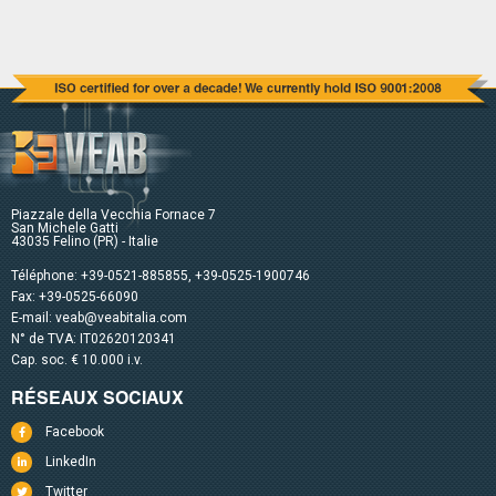
Piazzale della Vecchia Fornace 7
San Michele Gatti
43035 Felino (PR) - Italie
Téléphone:
+39-0521-885855
,
+39-0525-1900746
Fax: +39-0525-66090
E-mail:
veab@veabitalia.com
N° de TVA: IT02620120341
Cap. soc. € 10.000 i.v.
RÉSEAUX SOCIAUX
Facebook
LinkedIn
Twitter