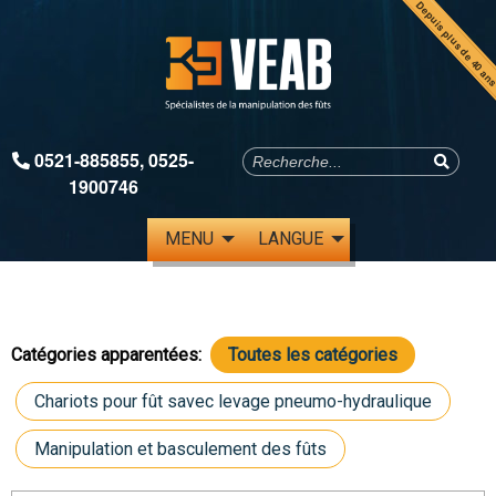
Depuis plus de 40 an
0521-885855
,
0525-
1900746
MENU
LANGUE
Catégories apparentées:
Toutes les catégories
Chariots pour fût savec levage pneumo-hydraulique
Manipulation et basculement des fûts