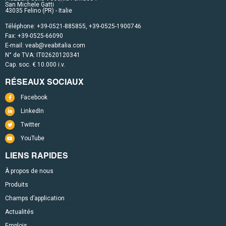
San Michele Gatti
43035 Felino (PR) - Italie
Téléphone:
+39-0521-885855
,
+39-0525-1900746
Fax: +39-0525-66090
E-mail:
veab@veabitalia.com
N° de TVA: IT02620120341
Cap. soc. € 10.000 i.v.
RÉSEAUX SOCIAUX
Facebook
LinkedIn
Twitter
YouTube
LIENS RAPIDES
À propos de nous
Produits
Champs d’application
Actualités
Emplois