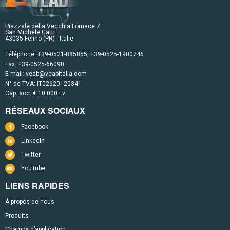
Piazzale della Vecchia Fornace 7
San Michele Gatti
43035 Felino (PR) - Italie
Téléphone:
+39-0521-885855
,
+39-0525-1900746
Fax: +39-0525-66090
E-mail:
veab@veabitalia.com
N° de TVA: IT02620120341
Cap. soc. € 10.000 i.v.
RÉSEAUX SOCIAUX
Facebook
LinkedIn
Twitter
YouTube
LIENS RAPIDES
À propos de nous
Produits
Champs d’application