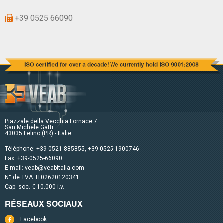
+39 0525 66090
Piazzale della Vecchia Fornace 7
San Michele Gatti
43035 Felino (PR) - Italie
Téléphone:
+39-0521-885855
,
+39-0525-1900746
Fax: +39-0525-66090
E-mail:
veab@veabitalia.com
N° de TVA: IT02620120341
Cap. soc. € 10.000 i.v.
RÉSEAUX SOCIAUX
Facebook