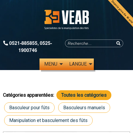
Depuis plus de 40 an
0521-885855
,
0525-
1900746
MENU
LANGUE
Catégories apparentées:
Toutes les catégories
Basculeur pour fûts
Basculeurs manuels
Manipulation et basculement des fûts