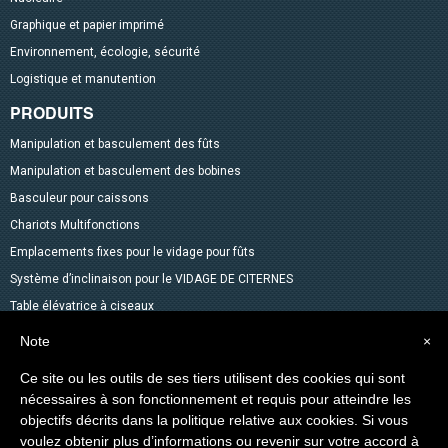
Graphique et papier imprimé
Environnement, écologie, sécurité
Logistique et manutention
PRODUITS
Manipulation et basculement des fûts
Manipulation et basculement des bobines
Basculeur pour caissons
Chariots Multifonctions
Emplacements fixes pour le vidage pour fûts
Système d’inclinaison pour le VIDAGE DE CITERNES
Table élévatrice à ciseaux
Mélangeurs
Note
×
Accessoires pour fûts
Ce site ou les outils de ses tiers utilisent des cookies qui sont
Gerbeurs avec fonction transpalette
nécessaires à son fonctionnement et requis pour atteindre les
Autres produits dans le catalogue
objectifs décrits dans la politique relative aux cookies. Si vous
voulez obtenir plus d’informations ou revenir sur votre accord à
Levage des Matériaux