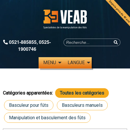
Depuis plus de 40 an
0521-885855
,
0525-
1900746
MENU
LANGUE
Catégories apparentées:
Toutes les catégories
Basculeur pour fûts
Basculeurs manuels
Manipulation et basculement des fûts