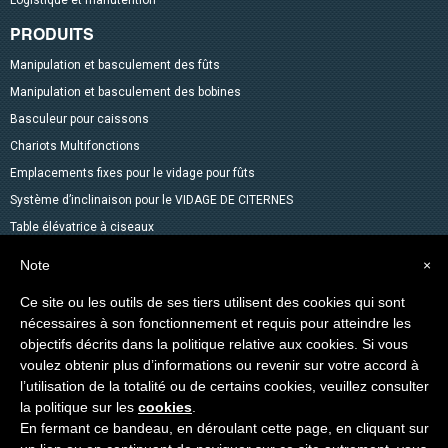
Logistique et manutention
PRODUITS
Manipulation et basculement des fûts
Manipulation et basculement des bobines
Basculeur pour caissons
Chariots Multifonctions
Emplacements fixes pour le vidage pour fûts
Système d’inclinaison pour le VIDAGE DE CITERNES
Table élévatrice à ciseaux
Mélangeurs
Note
×
Accessoires pour fûts
Ce site ou les outils de ses tiers utilisent des cookies qui sont
Gerbeurs avec fonction transpalette
nécessaires à son fonctionnement et requis pour atteindre les
Autres produits dans le catalogue
objectifs décrits dans la politique relative aux cookies. Si vous
Levage des Matériaux
voulez obtenir plus d’informations ou revenir sur votre accord à
l’utilisation de la totalité ou de certains cookies, veuillez consulter
Produits spéciaux
la politique sur les
cookies
.
En fermant ce bandeau, en déroulant cette page, en cliquant sur
Copyright © 2014-2026 VEAB S.R.L. Tous droits réservés.