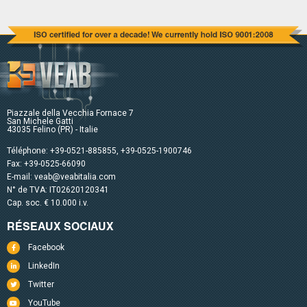
Piazzale della Vecchia Fornace 7
San Michele Gatti
43035 Felino (PR) - Italie
Téléphone:
+39-0521-885855
,
+39-0525-1900746
Fax: +39-0525-66090
E-mail:
veab@veabitalia.com
N° de TVA: IT02620120341
Cap. soc. € 10.000 i.v.
RÉSEAUX SOCIAUX
Facebook
LinkedIn
Twitter
YouTube