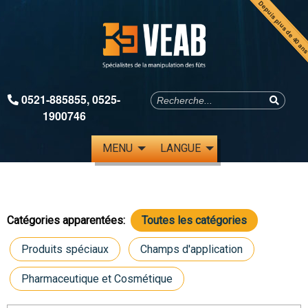
Depuis plus de 40 an
0521-885855
,
0525-
1900746
MENU
LANGUE
Catégories apparentées:
Toutes les catégories
Produits spéciaux
Champs d'application
Pharmaceutique et Cosmétique