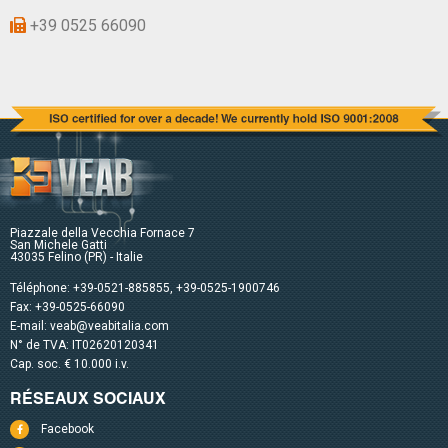
+39 0525 66090
Piazzale della Vecchia Fornace 7
San Michele Gatti
43035 Felino (PR) - Italie
Téléphone:
+39-0521-885855
,
+39-0525-1900746
Fax: +39-0525-66090
E-mail:
veab@veabitalia.com
N° de TVA: IT02620120341
Cap. soc. € 10.000 i.v.
RÉSEAUX SOCIAUX
Facebook