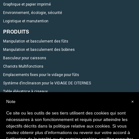
Graphique et papier imprimé
Environnement, écologie, sécurité
Logistique et manutention
PRODUITS
Manipulation et basculement des fûts
Manipulation et basculement des bobines
Basculeur pour caissons
Chariots Multifonctions
Emplacements fixes pour le vidage pour fûts
Système d’inclinaison pour le VIDAGE DE CITERNES
Table élévatrice à ciseaux
Mélangeurs
Note
×
Accessoires pour fûts
Ce site ou les outils de ses tiers utilisent des cookies qui sont
Gerbeurs avec fonction transpalette
nécessaires à son fonctionnement et requis pour atteindre les
Autres produits dans le catalogue
objectifs décrits dans la politique relative aux cookies. Si vous
voulez obtenir plus d’informations ou revenir sur votre accord à
Levage des Matériaux