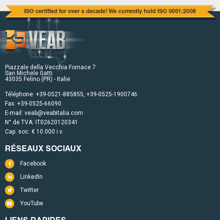
Piazzale della Vecchia Fornace 7
San Michele Gatti
43035 Felino (PR) - Italie
Téléphone:
+39-0521-885855
,
+39-0525-1900746
Fax: +39-0525-66090
E-mail:
veab@veabitalia.com
N° de TVA: IT02620120341
Cap. soc. € 10.000 i.v.
RÉSEAUX SOCIAUX
Facebook
LinkedIn
Twitter
YouTube