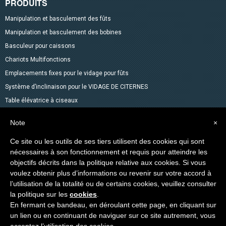
PRODUITS
Manipulation et basculement des fûts
Manipulation et basculement des bobines
Basculeur pour caissons
Chariots Multifonctions
Emplacements fixes pour le vidage pour fûts
Système d’inclinaison pour le VIDAGE DE CITERNES
Table élévatrice à ciseaux
Mélangeurs
Note
×
Accessoires pour fûts
Ce site ou les outils de ses tiers utilisent des cookies qui sont
Gerbeurs avec fonction transpalette
nécessaires à son fonctionnement et requis pour atteindre les
Autres produits dans le catalogue
objectifs décrits dans la politique relative aux cookies. Si vous
Levage des Matériaux
voulez obtenir plus d’informations ou revenir sur votre accord à
Produits spéciaux
l’utilisation de la totalité ou de certains cookies, veuillez consulter
la politique sur les
cookies
.
En fermant ce bandeau, en déroulant cette page, en cliquant sur
Copyright © 2014-2026 VEAB S.R.L. Tous droits réservés.
un lien ou en continuant de naviguer sur ce site autrement, vous