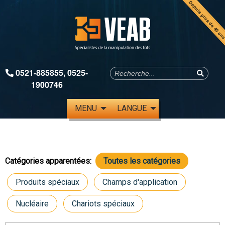
Depuis plus de 40 an
0521-885855
,
0525-
1900746
MENU
LANGUE
Catégories apparentées:
Toutes les catégories
Produits spéciaux
Champs d'application
Nucléaire
Chariots spéciaux