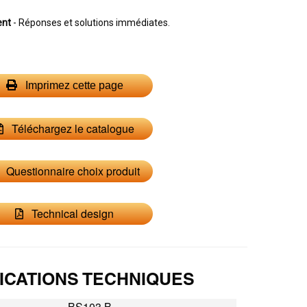
ent
- Réponses et solutions immédiates.
Imprimez cette page
Téléchargez le catalogue
Questionnaire choix produit
Technical design
ICATIONS TECHNIQUES
BS103 B