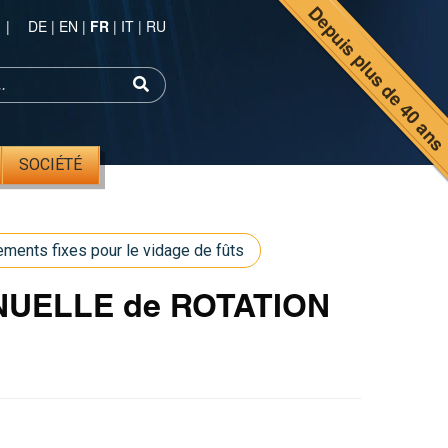
Depuis plus de 40 an
|
DE
|
EN
|
FR
|
IT
|
RU
SOCIÉTÉ
ments fixes pour le vidage de fûts
MANUELLE de ROTATION