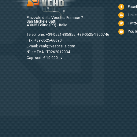
Face
Linke
Piazzale della Vecchia Fornace 7
San Michele Gatti
Twitt
43035 Felino (PR) - Italie
YouT
Téléphone:
+39-0521-885855
,
+39-0525-1900746
Fax: +39-0525-66090
E-mail:
veab@veabitalia.com
N° de TVA: IT02620120341
Cap. soc. € 10.000 i.v.