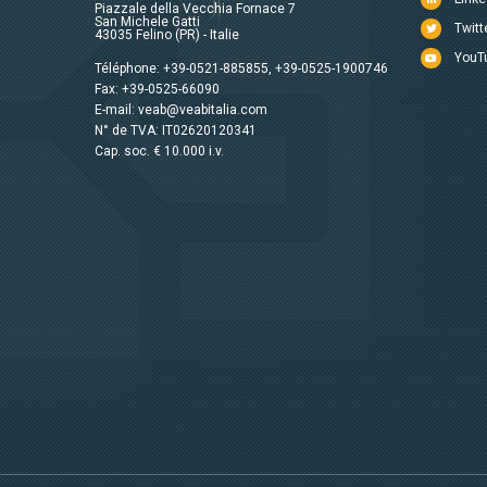
Piazzale della Vecchia Fornace 7
San Michele Gatti
Twitt
43035 Felino (PR) - Italie
YouT
Téléphone:
+39-0521-885855
,
+39-0525-1900746
Fax: +39-0525-66090
E-mail:
veab@veabitalia.com
N° de TVA: IT02620120341
Cap. soc. € 10.000 i.v.