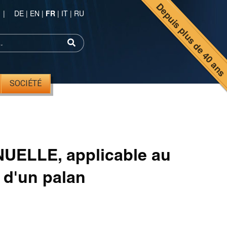
Depuis plus de 40 an
|
DE
|
EN
|
FR
|
IT
|
RU
SOCIÉTÉ
NUELLE, applicable au
 d'un palan