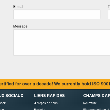
E-mail
T
Message
UX SOCIAUX
LIENS RAPIDES
CHAMPS D’AP
book
À propos de nous
Nourriture
dIn
Produits
Pharmaceutique et