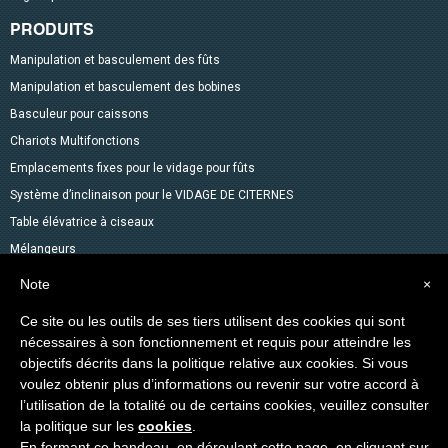
PRODUITS
Manipulation et basculement des fûts
Manipulation et basculement des bobines
Basculeur pour caissons
Chariots Multifonctions
Emplacements fixes pour le vidage pour fûts
Système d’inclinaison pour le VIDAGE DE CITERNES
Table élévatrice à ciseaux
Mélangeurs
Accessoires pour fûts
Note
×
Gerbeurs avec fonction transpalette
Ce site ou les outils de ses tiers utilisent des cookies qui sont
Autres produits dans le catalogue
nécessaires à son fonctionnement et requis pour atteindre les
Levage des Matériaux
objectifs décrits dans la politique relative aux cookies. Si vous
voulez obtenir plus d’informations ou revenir sur votre accord à
Produits spéciaux
l’utilisation de la totalité ou de certains cookies, veuillez consulter
la politique sur les
cookies
.
Copyright © 2014-2026 VEAB S.R.L. Tous droits réservés.
En fermant ce bandeau, en déroulant cette page, en cliquant sur