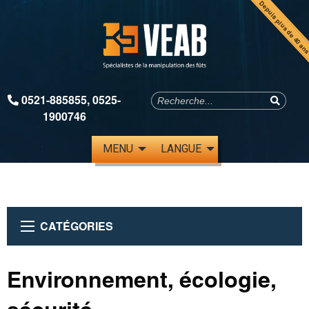
Depuis plus de 40 an
0521-885855
,
0525-
1900746
MENU
LANGUE
CATÉGORIES
Environnement, écologie,