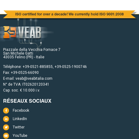
Piazzale della Vecchia Fornace 7
San Michele Gatti
43035 Felino (PR) - Italie
Téléphone:
+39-0521-885855
,
+39-0525-1900746
Fax: +39-0525-66090
E-mail:
veab@veabitalia.com
N° de TVA: IT02620120341
Cap. soc. € 10.000 i.v.
RÉSEAUX SOCIAUX
Facebook
LinkedIn
Twitter
YouTube