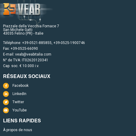
Piazzale della Vecchia Fornace 7
San Michele Gatti
43035 Felino (PR) - Italie
Téléphone:
+39-0521-885855
,
+39-0525-1900746
Fax: +39-0525-66090
E-mail:
veab@veabitalia.com
N° de TVA: IT02620120341
Cap. soc. € 10.000 i.v.
RÉSEAUX SOCIAUX
Facebook
LinkedIn
Twitter
YouTube
LIENS RAPIDES
À propos de nous