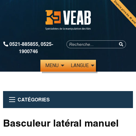
Depuis plus de 40 an
0521-885855
,
0525-
1900746
MENU
LANGUE
CATÉGORIES
Basculeur latéral manuel